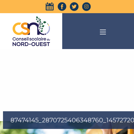
87474145_2870725406348760_1457272