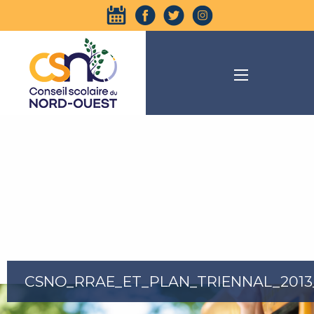
CSNO_RRAE_ET_PLAN_TRIENNAL_2013