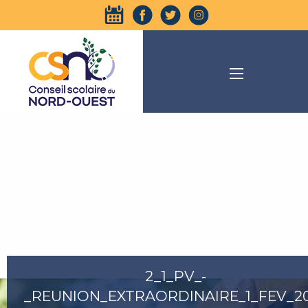
2_1_PV_-
_REUNION_EXTRAORDINAIRE_1_FEV_2